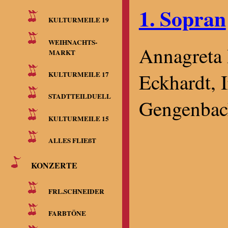
1. Sopran
KULTURMEILE 19
WEIHNACHTS-
Annagreta 
MARKT
Eckhardt, I
KULTURMEILE 17
STADTTEILDUELL
Gengenbac
KULTURMEILE 15
ALLES FLIEßT
KONZERTE
FRL.SCHNEIDER
FARBTÖNE